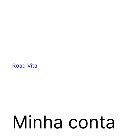
Saltar
para
o
Road Vita
conteúdo
Minha conta