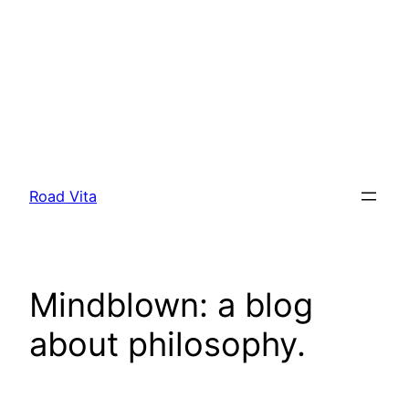
Saltar
para
Road Vita
o
conteúdo
Mindblown: a blog
about philosophy.